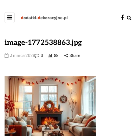
image-1772538863.jpg
3 marca 2026
0
88
Share