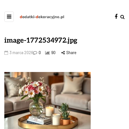
image-1772534972.jpg
3 marca 2026
0
90
Share