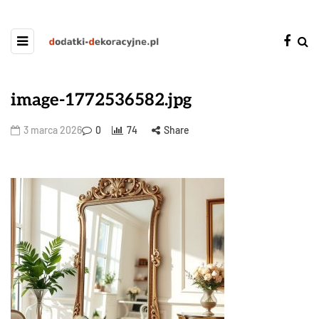
image-1772536582.jpg
3 marca 2026
0
74
Share