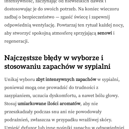
intensywność, zaczynając od niewielkich dawek i
dostosowując je do swoich potrzeb. Na koniec wieczoru
zadbaj o bezpieczeństwo — zgasić świecę i zapewnij
odpowiednią wentylację. Powtarzaj ten rytuał każdej nocy,
aby stworzyć spokojną atmosferę sprzyjającą
senowi
i
regeneracji.
Najczęstsze błędy w wyborze i
stosowaniu zapachów w sypialni
Unikaj wyboru
zbyt intensywnych zapachów
w sypialni,
ponieważ mogą one prowadzić do trudności z
zasypianiem, uczucia dyskomfortu, a nawet bólu głowy.
Stosuj
umiarkowane ilości aromatów
, aby nie
przeszkadzały podczas snu ani nie powodowały
podrażnień, zwłaszcza w przypadku wrażliwej skóry.
Umieść dyfuzor lub inne nośniki zapachu w odpowiedniej