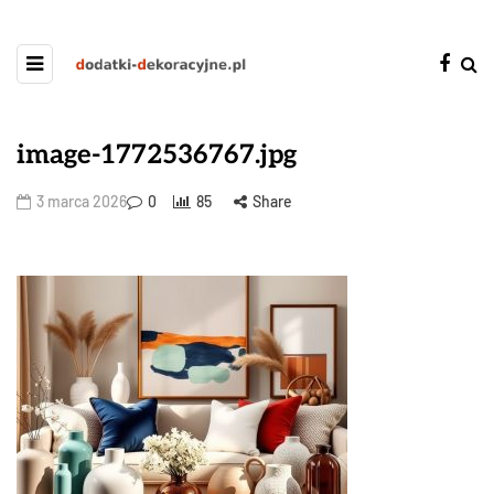
image-1772536767.jpg
3 marca 2026
0
85
Share