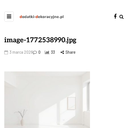
image-1772538990.jpg
3 marca 2026
0
33
Share