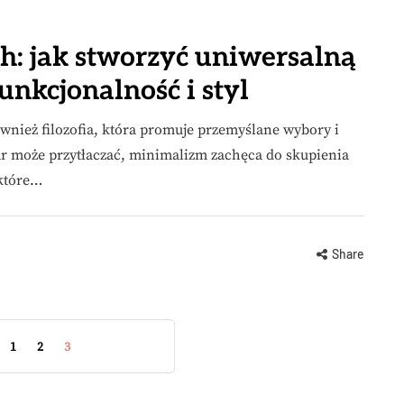
: jak stworzyć uniwersalną
funkcjonalność i styl
ównież filozofia, która promuje przemyślane wybory i
ar może przytłaczać, minimalizm zachęca do skupienia
 które…
Share
1
2
3